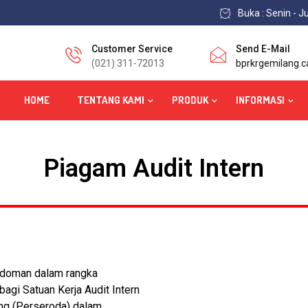
Buka : Senin - J
Customer Service
Send E-Mail
(021) 311-72013
bprkrgemilang.
HOME
TENTANG KAMI
PRODUK
INFORMASI
Piagam Audit Intern
edoman dalam rangka
gi Satuan Kerja Audit Intern
ang (Perseroda) dalam