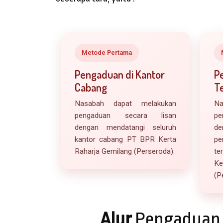
Metode Pertama
Pengaduan di Kantor
Pe
Cabang
Te
Nasabah dapat melakukan
Na
pengaduan secara lisan
pe
dengan mendatangi seluruh
de
kantor cabang PT BPR Kerta
p
Raharja Gemilang (Perseroda).
te
K
(P
Alur
Pengaduan