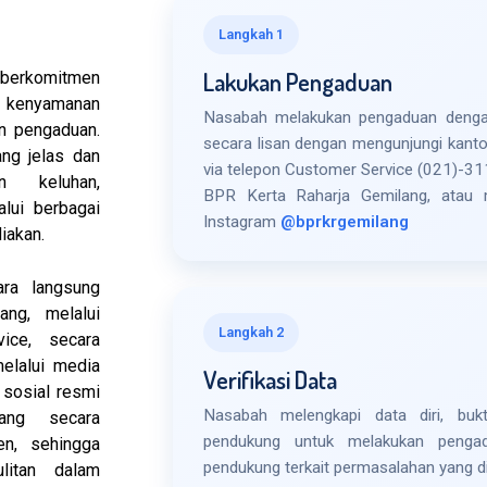
Langkah 1
Lakukan Pengaduan
 berkomitmen
n kenyamanan
Nasabah melakukan pengaduan dengan
n pengaduan.
secara lisan dengan mengunjungi kant
ng jelas dan
via telepon Customer Service (021)-311
n keluhan,
BPR Kerta Raharja Gemilang, atau m
lui berbagai
Instagram
@bprkrgemilang
iakan.
ara langsung
ang, melalui
Langkah 2
ice, secara
melalui media
Verifikasi Data
 sosial resmi
Nasabah melengkapi data diri, bukt
ang secara
pendukung untuk melakukan pengadu
en, sehingga
pendukung terkait permasalahan yang dia
litan dalam