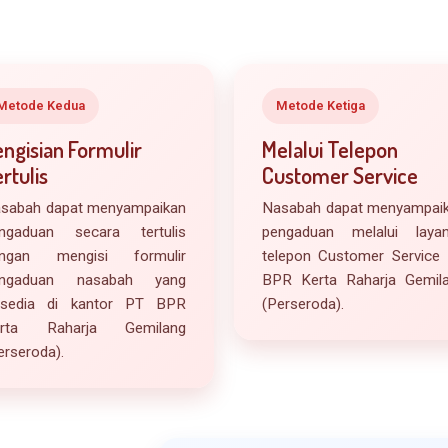
Metode Kedua
Metode Ketiga
ngisian Formulir
Melalui Telepon
rtulis
Customer Service
sabah dapat menyampaikan
Nasabah dapat menyampai
ngaduan secara tertulis
pengaduan melalui laya
ngan mengisi formulir
telepon Customer Service
engaduan nasabah yang
BPR Kerta Raharja Gemil
rsedia di kantor PT BPR
(Perseroda).
erta Raharja Gemilang
erseroda).