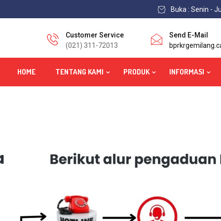
Buka : Senin - J
Customer Service
Send E-Mail
(021) 311-72013
bprkrgemilang.
HOME
TENTANG KAMI
PRODUK
INFORMASI